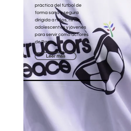
práctica del fútbol de
forma sana y segura
dirigida a niños, niñas,
adolescentes y jóvenes
para servir como actores
de Paz
Leer más