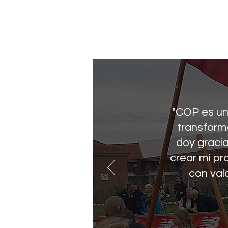
"COP es un
transforma
doy graci
crear mi pr
con val