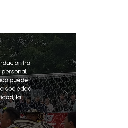
undación ha
 personal,
zado puede
 la sociedad
idad, la