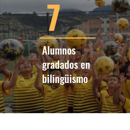
7
Alumnos
gradados en
bilingüismo