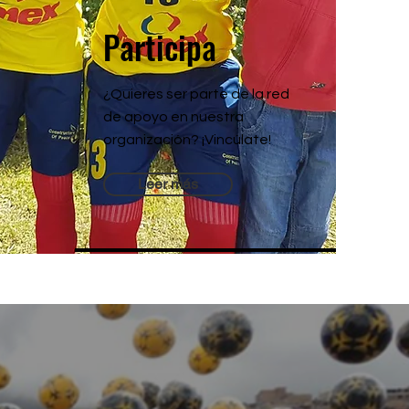
Participa
¿Quieres ser parte de la red
de apoyo en nuestra
organización? ¡Vincúlate!
Leer más