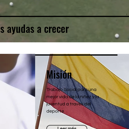
s ayudas a crecer
Misión
Trabajo Social para una
mejor vida de la niñez y la
juventud a través del
deporte.
Leer más