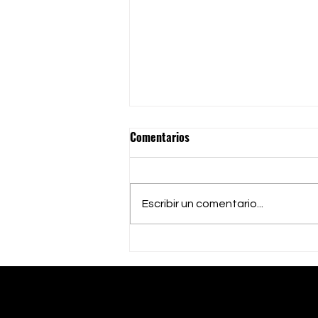
Comentarios
Escribir un comentario...
Noche de Gala: Más de 400
personas celebran el Deporte y
la Paz