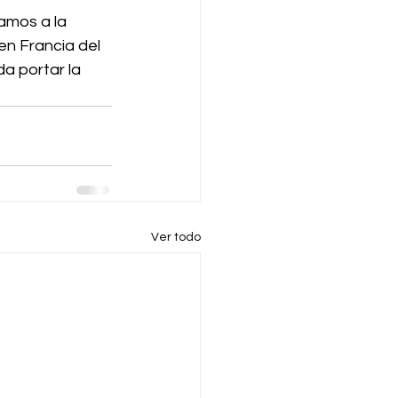
amos a la 
en Francia del 
a portar la 
Ver todo