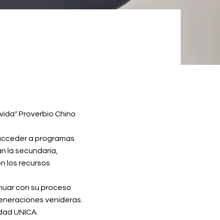
vida" Proverbio Chino
 acceder a programas
n la secundaria,
n los recursos
inuar con su proceso
generaciones venideras.
idad UNICA.